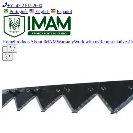
+55 47 2107-2600
Português
English
Español
Home
Products
About IMAM
Warranty
Work with us
Representatives
Co