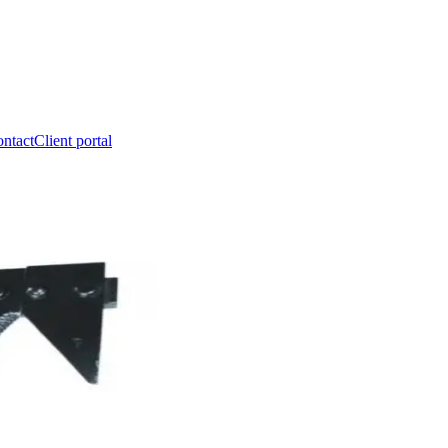
ntact
Client portal