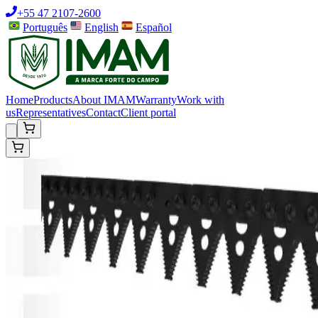
+55 47 2107-2600
Português
English
Español
Home
Products
About IMAM
Warranty
Work with
us
Representatives
Contact
Client portal