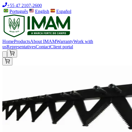
+55 47 2107-2600
Português
English
Español
Home
Products
About IMAM
Warranty
Work with
us
Representatives
Contact
Client portal