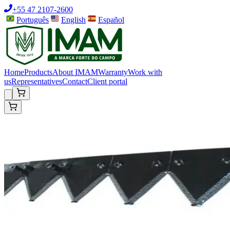
+55 47 2107-2600
Português
English
Español
Home
Products
About IMAM
Warranty
Work with
us
Representatives
Contact
Client portal