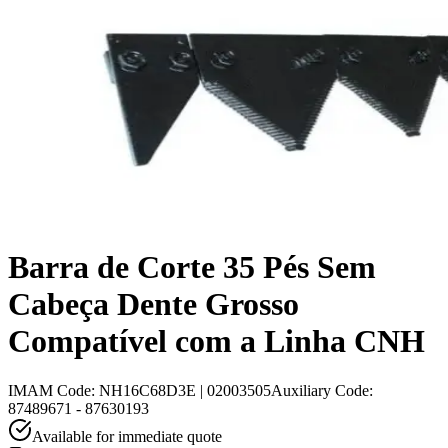
Barra de Corte 35 Pés Sem
Cabeça Dente Grosso
Compatível com a Linha CNH
IMAM Code
:
NH16C68D3E | 02003505
Auxiliary Code
:
87489671 - 87630193
Available for immediate quote