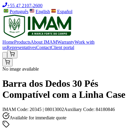
+55 47 2107-2600
Português
English
Español
Home
Products
About IMAM
Warranty
Work with
us
Representatives
Contact
Client portal
No image available
Barra dos Dedos 30 Pés
Compatível com a Linha Case
IMAM Code
:
20345 | 08013002
Auxiliary Code
:
84180846
Available for immediate quote