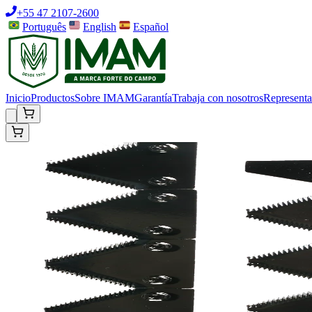
+55 47 2107-2600
Português
English
Español
Inicio
Productos
Sobre IMAM
Garantía
Trabaja con nosotros
Representa