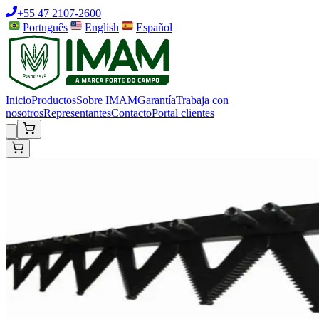
+55 47 2107-2600
Português
English
Español
Inicio
Productos
Sobre IMAM
Garantía
Trabaja con
nosotros
Representantes
Contacto
Portal clientes