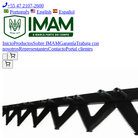
+55 47 2107-2600
Português
English
Español
Inicio
Productos
Sobre IMAM
Garantía
Trabaja con
nosotros
Representantes
Contacto
Portal clientes