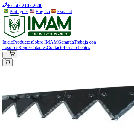
+55 47 2107-2600
Português
English
Español
Inicio
Productos
Sobre IMAM
Garantía
Trabaja con
nosotros
Representantes
Contacto
Portal clientes