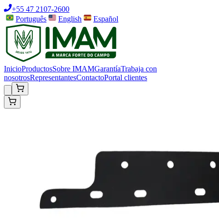
+55 47 2107-2600
Português
English
Español
Inicio
Productos
Sobre IMAM
Garantía
Trabaja con
nosotros
Representantes
Contacto
Portal clientes