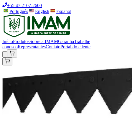
+55 47 2107-2600
Português
English
Español
Início
Produtos
Sobre a IMAM
Garantia
Trabalhe
conosco
Representantes
Contato
Portal do cliente