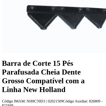
Barra de Corte 15 Pés
Parafusada Cheia Dente
Grosso Compatível com a
Linha New Holland
Código IMAM
:
NH8C59D3 | 02021509
Código Auxiliar
:
826809 -
821949