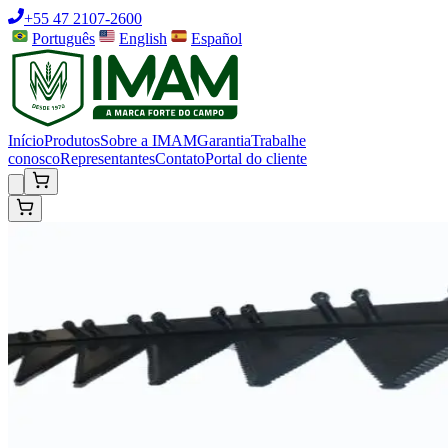
+55 47 2107-2600
Português
English
Español
Início
Produtos
Sobre a IMAM
Garantia
Trabalhe
conosco
Representantes
Contato
Portal do cliente