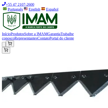
+55 47 2107-2600
Português
English
Español
Início
Produtos
Sobre a IMAM
Garantia
Trabalhe
conosco
Representantes
Contato
Portal do cliente