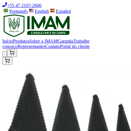
+55 47 2107-2600
Português
English
Español
Início
Produtos
Sobre a IMAM
Garantia
Trabalhe
conosco
Representantes
Contato
Portal do cliente