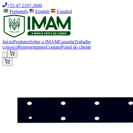
+55 47 2107-2600
Português
English
Español
Início
Produtos
Sobre a IMAM
Garantia
Trabalhe
conosco
Representantes
Contato
Portal do cliente