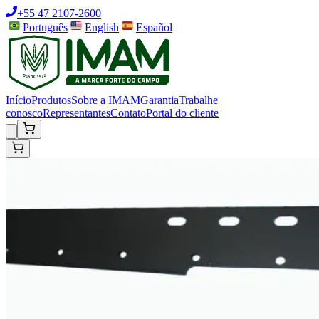
+55 47 2107-2600
Português
English
Español
Início
Produtos
Sobre a IMAM
Garantia
Trabalhe
conosco
Representantes
Contato
Portal do cliente