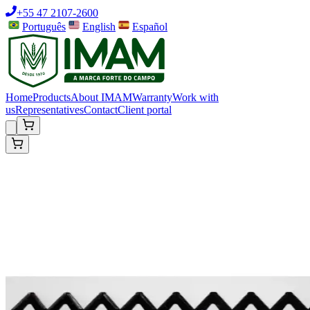
+55 47 2107-2600
Português
English
Español
Home
Products
About IMAM
Warranty
Work with
us
Representatives
Contact
Client portal