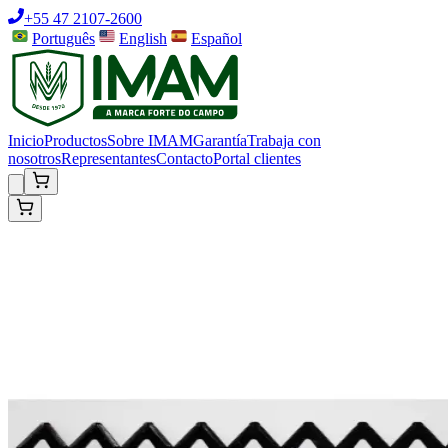
+55 47 2107-2600
Português
English
Español
Inicio
Productos
Sobre IMAM
Garantía
Trabaja con
nosotros
Representantes
Contacto
Portal clientes